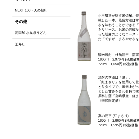
NEXT 100・天の刻印
小玉醸造が醸す米焼酎。焼
戦した一本。蒸留方法は常
その他
さを味わうことができる「
をリリース。お米の芳醇な
高岡屋 氷見糸うどん
った胡麻のようなロースト
たてですが、まろやかさを
芝寿し
醇米焼酎 杜氏潤平 蒸留
1800ml 2,970円 (税抜価格
720ml 1,650円 (税抜価格 
焼酎の季語は「夏」。
「紅まさり」を使用して仕
とりタイプで、出来上がっ
とした甘みを合わせ持つ味
原料甘藷「宮崎県産 紅ま
〈季節限定酒〉
夏の潤平 (紅まさり)
1800ml 2,860円 (税抜価格
720ml 1,595円 (税抜価格 