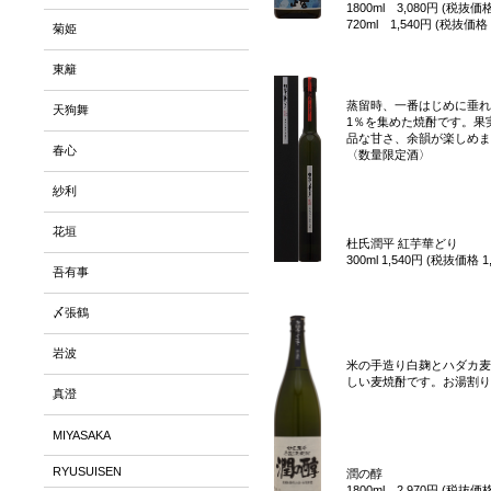
1800ml 3,080円 (税抜価格
720ml 1,540円 (税抜価格 
菊姫
東籬
蒸留時、一番はじめに垂れ
天狗舞
1％を集めた焼酎です。果
品な甘さ、余韻が楽しめま
春心
〈数量限定酒〉
紗利
花垣
杜氏潤平 紅芋華どり
300ml 1,540円 (税抜価格 1
吾有事
〆張鶴
岩波
米の手造り白麹とハダカ麦
しい麦焼酎です。お湯割り
真澄
MIYASAKA
RYUSUISEN
潤の醇
1800ml 2,970円 (税抜価格 