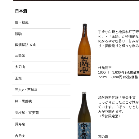
日本酒
曙・初嵐
手造り白麹と地採れ紅芋寿
勝駒
和」・「余韻」が特徴的な
のかろやかな香り・甘みが
國酒探訪 立山
り・炭酸割りと様々な飲み
三笑楽
太刀山
杜氏潤平
1800ml 3,630円 (税抜価格
720ml 2,090円 (税抜価格 
玉旭
三六○・苗加屋
焼酎原料甘藷「黄金千貫」
林・黒部峡
しっかりとしたどこか懐か
ています。「ほっこりとし
みが花開きます。
羽根屋・富美菊
〈季節限定酒〉
満寿泉
吉乃友
宮の露