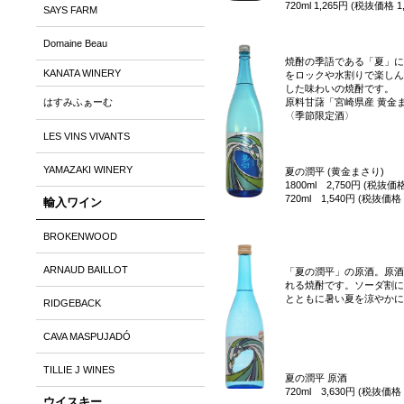
720ml 1,265円 (税抜価格 1
SAYS FARM
Domaine Beau
焼酎の季語である「夏」に
KANATA WINERY
をロックや水割りで楽しん
した味わいの焼酎です。
はすみふぁーむ
原料甘藷「宮崎県産 黄金
〈季節限定酒〉
LES VINS VIVANTS
YAMAZAKI WINERY
夏の潤平 (黄金まさり)
1800ml 2,750円 (税抜価格
720ml 1,540円 (税抜価格 
輸入ワイン
BROKENWOOD
ARNAUD BAILLOT
「夏の潤平」の原酒。原酒
れる焼酎です。ソーダ割に
とともに暑い夏を涼やかに
RIDGEBACK
CAVA MASPUJADÓ
TILLIE J WINES
夏の潤平 原酒
720ml 3,630円 (税抜価格 
ウイスキー