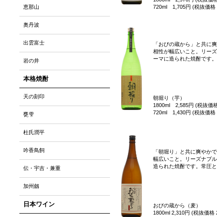
恵那山
720ml 1,705円 (税抜価格 
奥丹波
出雲富士
「おびの蔵から」と共に爽
相性が幅広いこと。リーズ
ーマに造られた焼酎です。
岩の井
本格焼酎
天の刻印
朝堀り（芋）
1800ml 2,585円 (税抜価格
720ml 1,430円 (税抜価格 
甕雫
杜氏潤平
吟香鳥飼
「朝堀り」と共に爽やかで
幅広いこと。リーズナブル
造られた焼酎です。常圧と
伝・宇吉・兼重
加州劔
日本ワイン
おびの蔵から（麦）
1800ml 2,310円 (税抜価格 