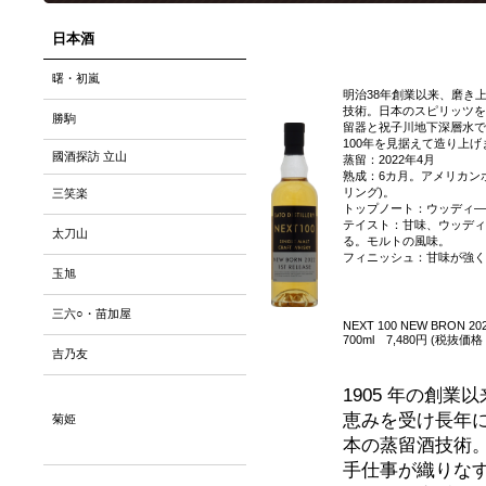
日本酒
曙・初嵐
明治38年創業以来、磨き
技術。日本のスピリッツを
勝駒
留器と祝子川地下深層水で
100年を見据えて造り上げ
國酒探訪 立山
蒸留：2022年4月
熟成：6カ月。アメリカン
リング)。
三笑楽
トップノート：ウッディ―
テイスト：甘味、ウッディ
太刀山
る。モルトの風味。
フィニッシュ：甘味が強く
玉旭
三六○・苗加屋
NEXT 100 NEW BRON 20
700ml 7,480円 (税抜価格 
吉乃友
1905 年の創業
恵みを受け長年
菊姫
本の蒸留酒技術
手仕事が織りな