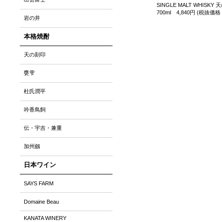
SINGLE MALT WHISKY
700ml 4,840円 (税抜価格 
岩の井
本格焼酎
天の刻印
甕雫
杜氏潤平
吟香鳥飼
伝・宇吉・兼重
加州劔
日本ワイン
SAYS FARM
Domaine Beau
KANATA WINERY