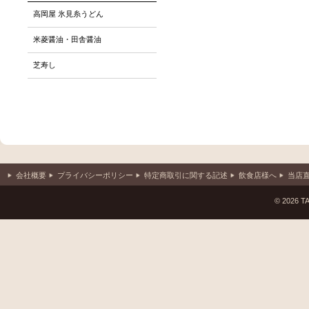
高岡屋 氷見糸うどん
米菱醤油・田舎醤油
芝寿し
会社概要
プライバシーポリシー
特定商取引に関する記述
飲食店様へ
当店
© 2026 