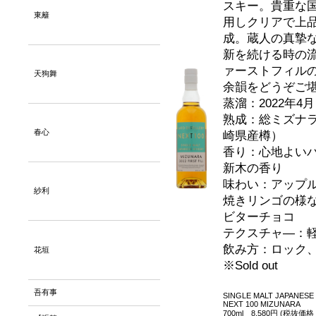
スキー。貴重な
東籬
用しクリアで上
成。蔵人の真摯
新を続ける時の
ァーストフィル
天狗舞
余韻をどうぞご
蒸溜：2022年4月
熟成：総ミズナ
春心
崎県産樽）
香り：心地よい
新木の香り
味わい：アップ
紗利
焼きリンゴの様
ビターチョコ
テクスチャ―：
飲み方：ロック
花垣
※Sold out
吾有事
SINGLE MALT JAPANESE
NEXT 100 MIZUNARA
700ml 8,580円 (税抜価格 