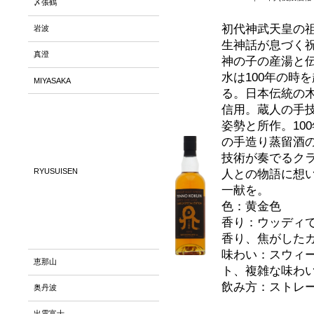
〆張鶴
初代神武天皇の
岩波
生神話が息づく
真澄
神の子の産湯と
水は100年の時
MIYASAKA
る。日本伝統の
信用。蔵人の手
姿勢と所作。10
の手造り蒸留酒の
技術が奏でるク
RYUSUISEN
人との物語に想
一献を。
色：黄金色
香り：ウッディ
香り、焦がした
味わい：スウィ
恵那山
ト、複雑な味わ
飲み方：ストレ
奥丹波
出雲富士